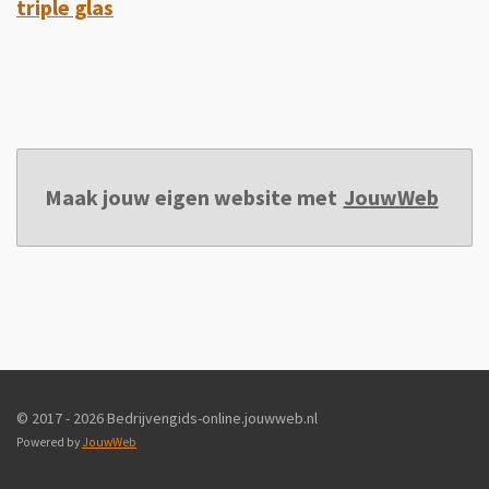
triple glas
Maak jouw eigen website met
JouwWeb
© 2017 - 2026 Bedrijvengids-online.jouwweb.nl
Powered by
JouwWeb