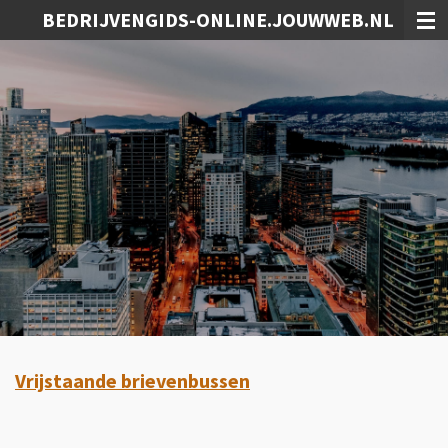
BEDRIJVENGIDS-ONLINE.JOUWWEB.NL
Ga
direct
naar
de
hoofdinhoud
Vrijstaande brievenbussen